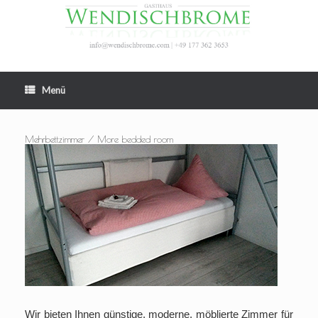
Zum
Inhalt
springen
Menü
Mehrbettzimmer / More bedded room
Wir bieten Ihnen günstige, moderne, möblierte Zimmer für