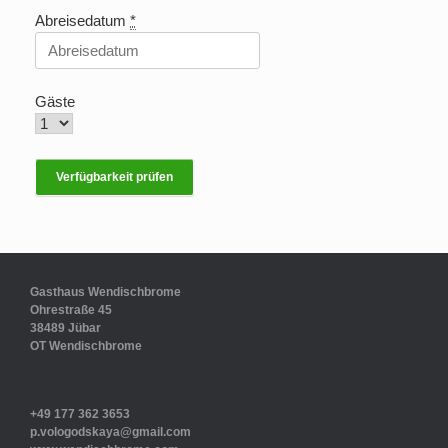
Abreisedatum
*
Gäste
Gasthaus Wendischbrome
Ohrestraße 45
38489 Jübar
OT Wendischbrome
+49 177 362 3653
p.vologodskaya@gmail.com