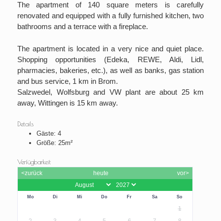
The apartment of 140 square meters is carefully
renovated and equipped with a fully furnished kitchen, two
bathrooms and a terrace with a fireplace.
The apartment is located in a very nice and quiet place.
Shopping opportunities (Edeka, REWE, Aldi, Lidl,
pharmacies, bakeries, etc.), as well as banks, gas station
and bus service, 1 km in Brom.
Salzwedel, Wolfsburg and VW plant are about 25 km
away, Wittingen is 15 km away.
Details
Gäste:
4
Größe:
25m²
Verfügbarkeit
<zurück
heute
vor>
Mo
Di
Mi
Do
Fr
Sa
So
1
2
3
4
5
6
7
8