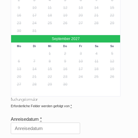
9
10
11
12
13
14
15
16
17
18
19
20
21
22
23
24
25
26
27
28
29
30
31
September 2027
Mo
Di
Mi
Do
Fr
Sa
So
1
2
3
4
5
6
7
8
9
10
11
12
13
14
15
16
17
18
19
20
21
22
23
24
25
26
27
28
29
30
Buchungsformular
Erforderliche Felder werden gefolgt von
*
Anreisedatum
*